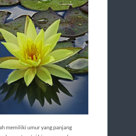
lah memiliki umur yang panjang