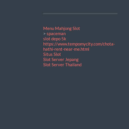
Menu Mahjong Slot
>
spaceman
slot depo 5k
https://www.tempomycity.com/chota-
hathi-rent-near-me.html
Situs Slot
Slot Server Jepang
Slot Server Thailand