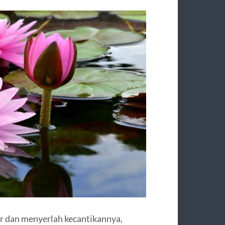
 dan menyerlah kecantikannya,