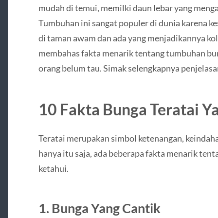
mudah di temui, memilki daun lebar yang menga
Tumbuhan ini sangat populer di dunia karena ke
di taman awam dan ada yang menjadikannya kolek
membahas fakta menarik tentang tumbuhan bun
orang belum tau. Simak selengkapnya penjelasa
10 Fakta Bunga Teratai Y
Teratai merupakan simbol ketenangan, keindah
hanya itu saja, ada beberapa fakta menarik ten
ketahui.
1. Bunga Yang Cantik