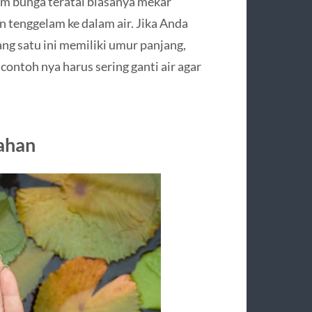
um bunga teratai biasanya mekar
n tenggelam ke dalam air. Jika Anda
ng satu ini memiliki umur panjang,
ontoh nya harus sering ganti air agar
ahan