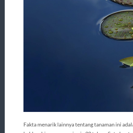
Fakta menarik lainnya tentang tanaman ini ada