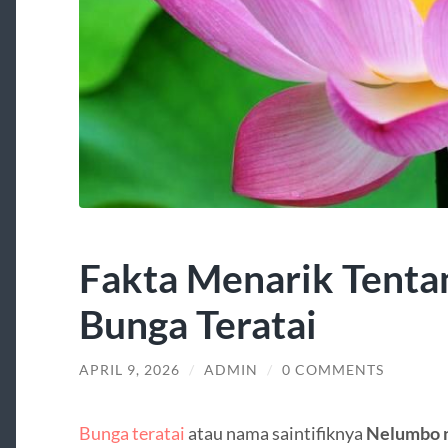
Fakta Menarik Tent
Bunga Teratai
APRIL 9, 2026
/
ADMIN
/
0 COMMENTS
Bunga teratai
atau nama saintifiknya
Nelumbo 