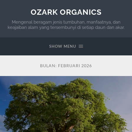
OZARK ORGANICS
Mengenal beragam jenis tumbuhan, manfaatnya, dan
keajaiban alam yang tersembunyi di setiap daun dan akar.
SHOW MENU
BULAN:
FEBRUARI 2026