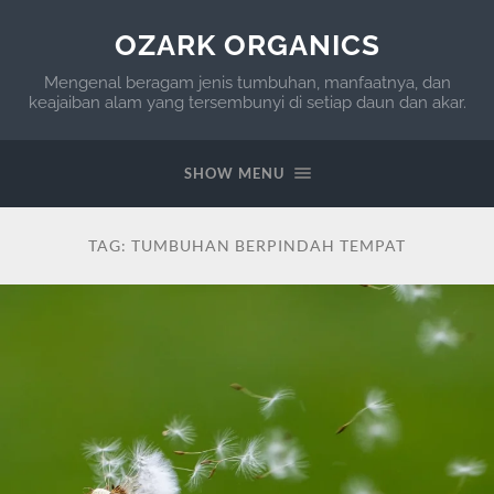
OZARK ORGANICS
Mengenal beragam jenis tumbuhan, manfaatnya, dan
keajaiban alam yang tersembunyi di setiap daun dan akar.
SHOW MENU
TAG:
TUMBUHAN BERPINDAH TEMPAT