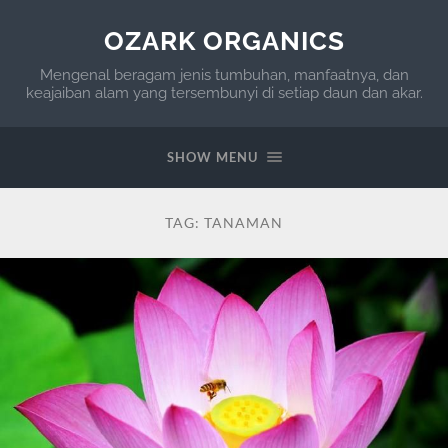
OZARK ORGANICS
Mengenal beragam jenis tumbuhan, manfaatnya, dan
keajaiban alam yang tersembunyi di setiap daun dan akar.
SHOW MENU
TAG:
TANAMAN