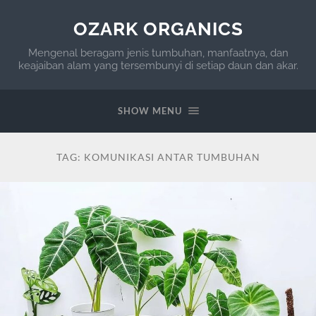
OZARK ORGANICS
Mengenal beragam jenis tumbuhan, manfaatnya, dan
keajaiban alam yang tersembunyi di setiap daun dan akar.
SHOW MENU
TAG:
KOMUNIKASI ANTAR TUMBUHAN